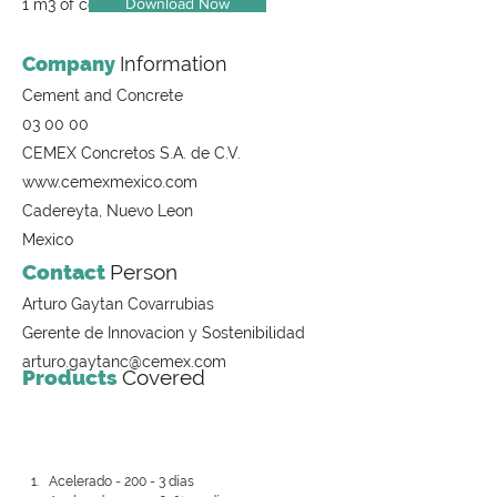
Download Now
1 m3 of concrete
Company
Information
Cement and Concrete
03 00 00
CEMEX Concretos S.A. de C.V.
www.cemexmexico.com
Cadereyta, Nuevo Leon
Mexico
Contact
Person
Arturo Gaytan Covarrubias
Gerente de Innovacion y Sostenibilidad
arturo.gaytanc@cemex.com
Products
Covered
Acelerado - 200 - 3 días