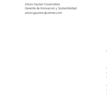
Arturo Gaytan Covarrubias
Gerente de Innovacion y Sostenibilidad
arturo.gaytanc@cemex.com