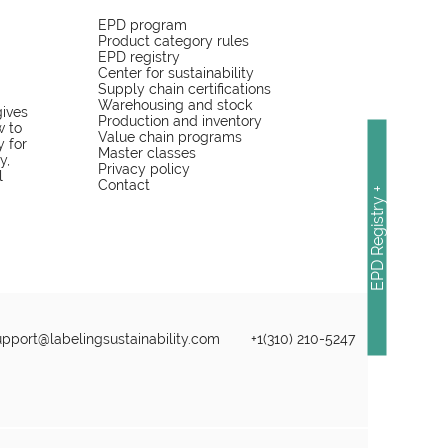
EPD program
Product category rules
EPD registry
Center for sustainability
Supply chain certifications
Warehousing and stock
gives
Production and inventory
w to
Value chain programs
y for
Master classes
y,
Privacy policy
l
Contact
EPD Registry +
upport@labelingsustainability.com
+1(310) 210-5247