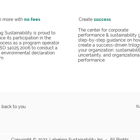
h more with
no fees
Create
success
The center for corporate
g Sustainability is proud to
performance & sustainability 
e its participation in the
step-by-step guidance on ho
ocess as a program operator
create a success-driven trilog
ISO 14025:2006 to conduct a
your organization: sustainabilit
I environmental declaration
uncertainty, and organizationa
m.
performance.
s
t back to you
Copyright © 2022, Labeling Sustainability Inc. - All Rights