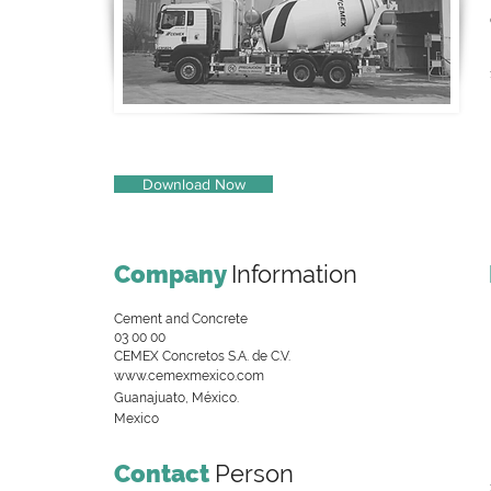
Download Now
Company
Information
Cement and Concrete
03 00 00
CEMEX Concretos S.A. de C.V.
www.cemexmexico.com
Guanajuato, México.
Mexico
Contact
Person